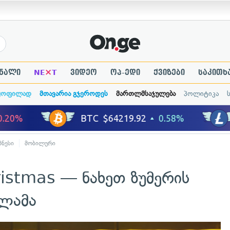
×
ნალი
NE
T
ვიდეო
ოპ-ედი
ქვიზები
საკითხ
ყოფილად
მთავარია გჯეროდეს
მართლმსაჯულება
პოლიტიკა
ზნესი
მობილური
stmas — ნახეთ ზუმერის
ლამა