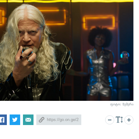
ფოტო: ზუმერი