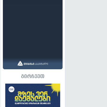
გირჩევთ