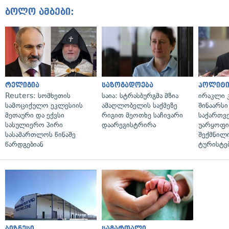
ბოლო ამბები:
რელიგია
საზოგადოება
პოლიტი
Reuters: სომხეთის
საია: სტრასბურგმა მზია
ირაკლი კ
სამოციქულო ეკლესიის
ამაღლობელის საქმეზე
შინაარსი
მეთაური და ექვსი
რიგით მეოთხე საჩივარი
საქართვ
სასულიერო პირი
დაარეგისტრირა
უარყოფი
სასამართლოს წინაშე
შექმნილ
წარდგებიან
ტურისტე
ბიზნესი
სამართალი