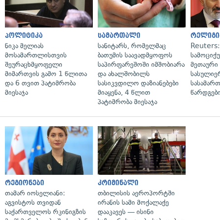
პოლიტიკა
სამართალი
რელიგი
ნიკა მელიას
სანიტარს, რომელმაც
Reuters
მოსამართლისთვის
ბათუმის საავადმყოფოს
სამოციქ
შეურაცხმყოფელი
საპირფარეშოში იმშობიარა
მეთაური 
მიმართვის გამო 1 წლითა
და ახალშობილს
სასულიე
და 6 თვით პატიმრობა
სასიკვდილო დაზიანებები
სასამარ
მიესაჯა
მიაყენა, 4 წლით
წარდგები
პატიმრობა მიესაჯა
რეგიონები
კრიმინალი
თამარ იოსელიანი:
თბილისის აეროპორტში
აგვისტოს თვიდან
ირანის სამი მოქალაქე
საქართველოს რკინიგზის
დააკავეს — ისინი