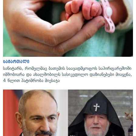
სამართალი
სანიტარს, რომელმაც ბათუმის საავადმყოფოს საპირფარეშოში
იმშობიარა და ახალშობილს სასიკვდილო დაზიანებები მიაყენა,
4 წლით პატიმრობა მიესაჯა