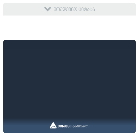
მომდევნო ციტატა