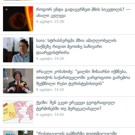
როგორ უნდა გადავურჩეთ მზის სიკვდილს? —
ახალი კვლევა
6 აგვისტო, 15:36
საია: სტრასბურგმა მზია ამაღლობელის
საქმეზე რიგით მეოთხე საჩივარი
დაარეგისტრირა
6 აგვისტო, 14:26
ირაკლი კობახიძე: "ყალბი შინაარსი იქმნება,
თითქოს საქართველოში უარყოფითი გარემოა
შექმნილი რუსი ტურისტებისთვის"
6 აგვისტო, 14:20
ქვიზი: შენ უკეთ ერკვევი გეოგრაფიულ
ტერმინებში თუ მერვეკლასელი?
6 აგვისტო, 14:00
"რუსთაველის გამზირზე თვითმცლელში