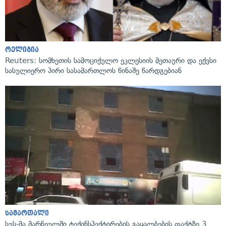
რელიგია
Reuters: სომხეთის სამოციქულო ეკლესიის მეთაური და ექვსი
სასულიერო პირი სასამართლოს წინაშე წარდგებიან
სამართალი
სუს-მა მარნეულში ტექინსპექტირების გაყალბების ფაქტზე 3