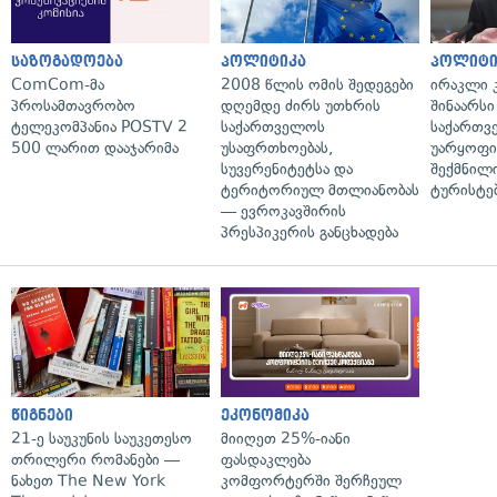
საზოგადოება
პოლიტიკა
პოლიტი
ComCom-მა
2008 წლის ომის შედეგები
ირაკლი კ
პროსამთავრობო
დღემდე ძირს უთხრის
შინაარსი
ტელეკომპანია POSTV 2
საქართველოს
საქართვ
500 ლარით დააჯარიმა
უსაფრთხოებას,
უარყოფი
სუვერენიტეტსა და
შექმნილ
ტერიტორიულ მთლიანობას
ტურისტე
— ევროკავშირის
პრესპიკერის განცხადება
წიგნები
ეკონომიკა
21-ე საუკუნის საუკეთესო
მიიღეთ 25%-იანი
თრილერი რომანები —
ფასდაკლება
ნახეთ The New York
კომფორტერში შერჩეულ