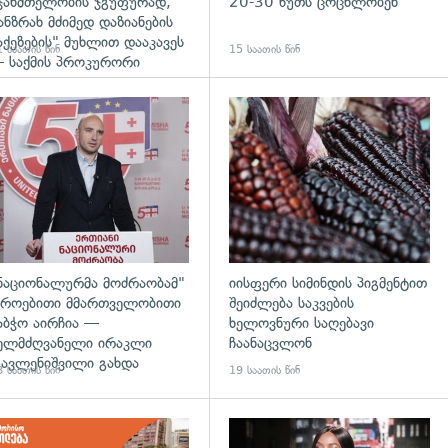
ჯანმთელობის ჯგუფურად,
20-30 წუთს ცოცხლობენ
ანზრახ მძიმედ დაზიანების
აქეზების" მუხლით დააკავეს
 საათის წინ
15 საათის წინ
 საქმის პროკურორი
დახედვა
გადახედვა
ნაციონალურმა მოძრაობამ"
იისფერი სიმინდის პიგმენტით
როებითი მმართველობითი
შეიძლება საკვების
აბჭო აირჩია —
ხელოვნური საღებავი
ელმძღვანელი ირაკლი
ჩაანაცვლონ
ავლენიშვილი გახდა
 საათის წინ
19 საათის წინ
დახედვა