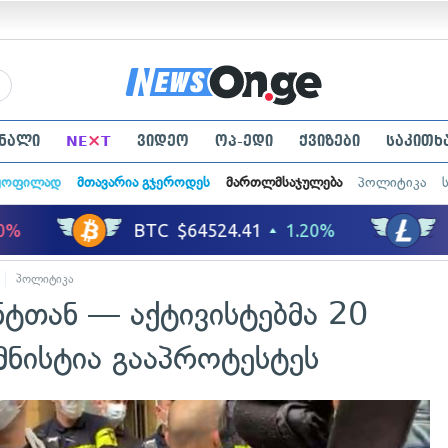
×
ნალი
NE
T
ვიდეო
ოპ-ედი
ქვიზები
საკითხ
ყოფილად
მთავარია გჯეროდეს
მართლმსაჯულება
პოლიტიკა
პოლიტიკა
ტთან — აქტივისტებმა 20
ამნისტია გააპროტესტეს