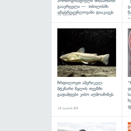
პორნოგრაფიული შინაარსით
"
გაავრცელა — თბილისში
გ
არასრულწლოვანი დააკავეს
წ
36 წუთის წინ
11
—
გა
ჩრდილოეთ ამერიკულ
"
მტკნარი წყლის თევზში
დ
გადამდები კიბო აღმოაჩინეს
ს
ხ
ფ
18 საათის წინ
18
გა