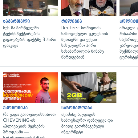
სამართალი
რელიგია
პოლიტი
სუს-მა მარნეულში
Reuters: სომხეთის
ირაკლი კ
ტექინსპექტირების
სამოციქულო ეკლესიის
შინაარსი
გაყალბების ფაქტზე 3 პირი
მეთაური და ექვსი
საქართვ
დააკავა
სასულიერო პირი
უარყოფი
სასამართლოს წინაშე
შექმნილ
წარდგებიან
ტურისტე
ეკონომიკა
საზოგადოება
რა უნდა გაითვალისწინოთ
შეიძინე ალდაგის
CHEVENING-ის
სამოგზაურო დაზღვევა და
აპლიკაციის შევსების
მიიღე გაორმაგებული
პროცესში —
ინტერნეტი
საქართველოს ბანკის