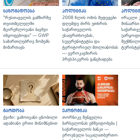
საზოგადოება
პოლიტიკა
პოლიტი
"რუსთაველის გამზირზე
2008 წლის ომის შედეგები
ირაკლი კ
თვითმცლელში
დღემდე ძირს უთხრის
შინაარსი
მცირეწლოვანი ბავშვი
საქართველოს
საქართვ
იმყოფებოდა" — GWP
უსაფრთხოებას,
უარყოფი
სამართლებრივ ზომებს
სუვერენიტეტსა და
შექმნილ
მიმართავს
ტერიტორიულ მთლიანობას
ტურისტე
— ევროკავშირის
პრესპიკერის განცხადება
გართობა
ეკონომიკა
ქვიზი: გამოიცანი ცნობილი
თორნიკე შენგელია
ადამიანი ერთი მინიშნებით
ბარსელონას ემშვიდობება |
საქართველოს ბანკი —
ეროვნული საკალათბურთო