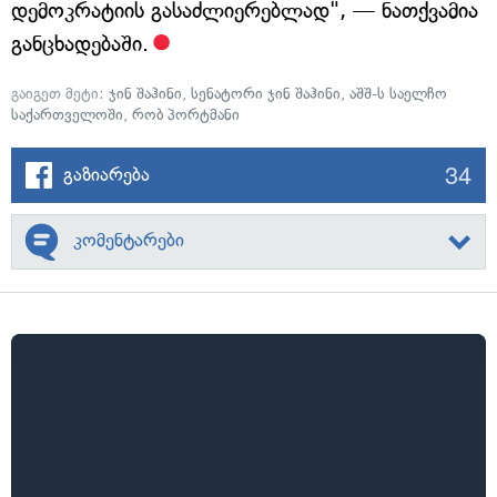
დემოკრატიის გასაძლიერებლად", — ნათქვამია
განცხადებაში.
გაიგეთ მეტი:
ჯინ შაჰინი
,
სენატორი ჯინ შაჰინი
,
აშშ-ს საელჩო
საქართველოში
,
რობ პორტმანი
34
გაზიარება
კომენტარები