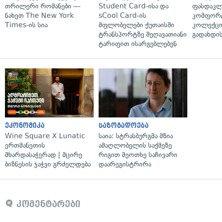
თრილერი რომანები —
Student Card-ისა და
ფასდაკლ
ნახეთ The New York
sCool Card-ის
კომფორ
Times-ის სია
მფლობელები ქუთაისში
კოლექცი
ტრანსპორტზე შეღავათიანი
გადახდის
ტარიფით ისარგებლებენ
ეკონომიკა
საზოგადოება
Wine Square X Lunatic
საია: სტრასბურგმა მზია
ერთმანეთის
ამაღლობელის საქმეზე
მხარდასაჭერად | მცირე
რიგით მეოთხე საჩივარი
ბიზნესის ჯაჭვი გრძელდება
დაარეგისტრირა
კომენტარები