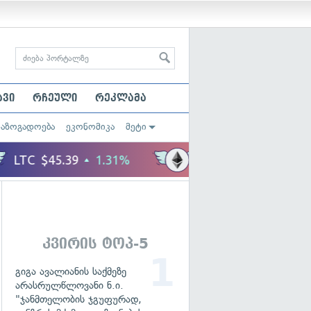
ავი
რჩეული
რეკლამა
საზოგადოება
ეკონომიკა
მეტი
კვირის ტოპ-5
გიგა ავალიანის საქმეზე
არასრულწლოვანი ნ.ი.
"ჯანმთელობის ჯგუფურად,