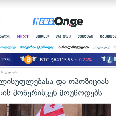
×
ნალი
NE
T
ვიდეო
ოპ-ედი
ქვიზები
საკითხ
ყოფილად
მთავარია გჯეროდეს
მართლმსაჯულება
პოლიტიკა
აზოგადოება
ლისუფლებასა და ოპოზიციას
ლის მოწერისკენ მოუწოდებს