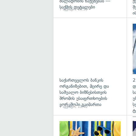
ძალადობის წაქეზებას —
ქ
საქმის დეტალები
შ
7 აგვისტო, 16:50
7
ი
საქართველოს ბანკის
2
ორგანიზებით, მცირე და
დ
საშუალო ბიზნესისთვის
ს
შრომის უსაფრთხოების
უ
ვორკშოპი გაიმართა
ს
7 აგვისტო, 13:40
7
ტ
—
პ
გა