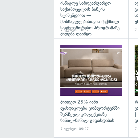
ისწავლე საზღვარგარეთ
ა
საქართველოს ბანკის
გ
სტიპენდიით —
ს
მოსწავლეებისთვის შექმნილ
უ
საერთაშორისო პროგრამაზე
7 აგვისტო, 10:57
7
მიღება დაიწყო
მიიღეთ 25%-იანი
W
ფასდაკლება კომფორტერში
ე
შერჩეულ კოლექციაზე
|
ნაწილ-ნაწილ გადახდისას
გ
7 აგვისტო, 09:27
7