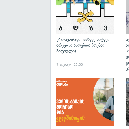
კროსვორდი: ააწყვე სიტყვა
ს
არეული ასოებით (თემა:
დ
ზაფხული)
ს
დ
უ
7 აგვისტო, 12:00
7
კ