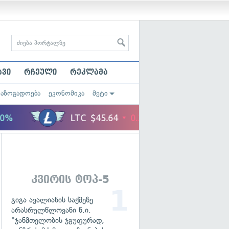
ავი
რჩეული
რეკლამა
საზოგადოება
ეკონომიკა
მეტი
კვირის ტოპ-5
გიგა ავალიანის საქმეზე
არასრულწლოვანი ნ.ი.
"ჯანმთელობის ჯგუფურად,