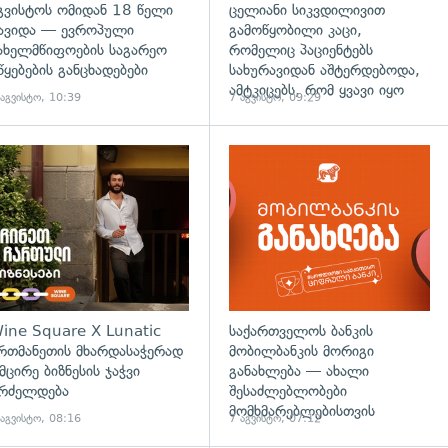
გვისტოს ომიდან 18 წელი
ცელიანი სიკვდილივით
ავიდა — ევროპული
გამოწყობილი კაცი,
ახელმწიფოების საგარეო
რომელიც პაციენტებს
წყებების განცხადებები
სახურავიდან აშტერდებოდა,
ამტკიცებს, რომ ყვავი იყო
 აგვისტო, 10:39
7 აგვისტო, 09:29
ine Square X Lunatic
საქართველოს ბანკის
რთმანეთის მხარდასაჭერად
მობილბანკის მორიგი
 მცირე ბიზნესის ჯაჭვი
განახლება — ახალი
რძელდება
შესაძლებლობები
მომხმარებლებისთვის
 აგვისტო, 08:16
7 აგვისტო, 07:12