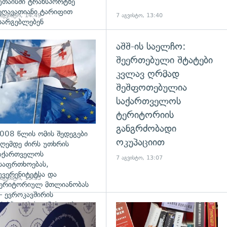
უთაისში ტრანსპორტზე
ეღავათიანი ტარიფით
 აგვისტო, 14:49
7 აგვისტო, 13:40
სარგებლებენ
აშშ-ის საელჩო:
გადახედვა
შეერთებული შტატები
კვლავ ღრმად
შეშფოთებულია
საქართველოს
ტერიტორიის
განგრძობადი
008 წლის ომის შედეგები
ოკუპაციით
ღემდე ძირს უთხრის
აქართველოს
7 აგვისტო, 13:07
საფრთხოებას,
უვერენიტეტსა და
 აგვისტო, 13:35
ერიტორიულ მთლიანობას
 ევროკავშირის
რესპიკერის განცხადება
დახედვა
გადახედვა