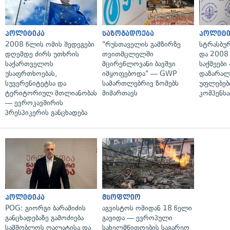
პოლიტიკა
საზოგადოება
პოლიტი
2008 წლის ომის შედეგები
"რუსთაველის გამზირზე
სტრასბუ
დღემდე ძირს უთხრის
თვითმცლელში
და 2008
საქართველოს
მცირეწლოვანი ბავშვი
საქმეები
უსაფრთხოებას,
იმყოფებოდა" — GWP
დაზარა
სუვერენიტეტსა და
სამართლებრივ ზომებს
უფლებებ
ტერიტორიულ მთლიანობას
მიმართავს
კომპენსა
— ევროკავშირის
პრესპიკერის განცხადება
პოლიტიკა
მსოფლიო
POG: გიორგი ბარამიძის
აგვისტოს ომიდან 18 წელი
განცხადებაზე გამოძიება
გავიდა — ევროპული
სამშობლოს ღალატისა და
სახელმწიფოების საგარეო