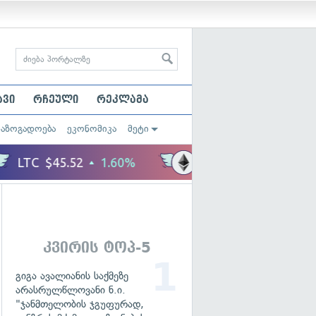
ავი
რჩეული
რეკლამა
საზოგადოება
ეკონომიკა
მეტი
კვირის ტოპ-5
გიგა ავალიანის საქმეზე
არასრულწლოვანი ნ.ი.
"ჯანმთელობის ჯგუფურად,