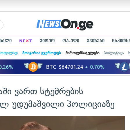
×
ნალი
NE
T
ვიდეო
ოპ-ედი
ქვიზები
საკითხ
ყოფილად
მთავარია გჯეროდეს
მართლმსაჯულება
პოლიტიკა
ში ვართ სტუმრების
ალ უდუმაშვილი პოლიციაზე