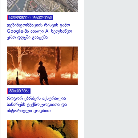
ხელოვნური ინტელექტი
დეზინფორმაციის რისკის გამო
Google-მა ახალი AI ხელსაწყო
ერთ დღეში გააუქმა
გადახედვა
მეცნიერება
როგორ ებრძვის ავსტრალია
ხანძრებს ტექნოლოგიითა და
ისტორიული ცოდნით
გადახედვა