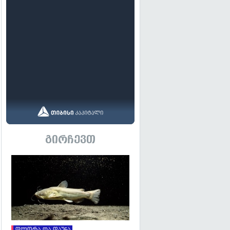
გირჩევთ
გადახედვა