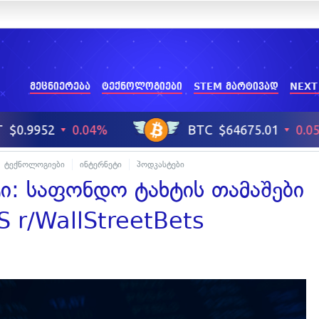
მეცნიერება
ტექნოლოგიები
STEM მარტივად
NEXT
ტექნოლოგიები
ინტერნეტი
პოდკასტები
ი: საფონდო ტახტის თამაშები
S r/WallStreetBets