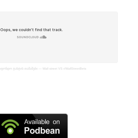
აფონდო ტახტის თამაშები — Wall street VS r/WallStreetBets