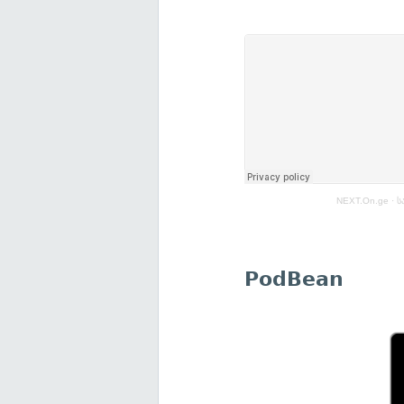
NEXT.On.ge
·
ს
PodBean