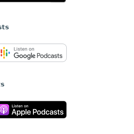
sts
ts