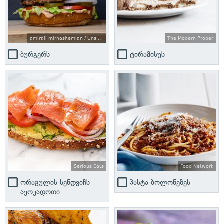
amirali mirhashemian / Unsplash
The Modern Proper
ბურგერს
ტირამისუს
Serious Eats
Food Network
ორაგულის სენდვიჩს
პასტა ბოლონეზეს
ავოკადოთი