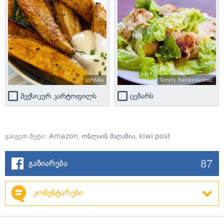
გურმანია
Simply Recipes&nbsp;
მექსიკურ კარტოფილს
ცეზარს
გაიგეთ მეტი:
Amazon
,
ონლაინ მაღაზია
,
kiwi post
87
გაზიარება
კომენტარები