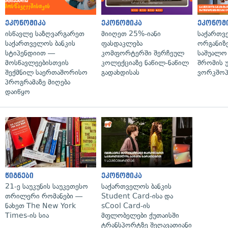
ეკონომიკა
ეკონომიკა
ეკონომ
ისწავლე საზღვარგარეთ
მიიღეთ 25%-იანი
საქართვ
საქართველოს ბანკის
ფასდაკლება
ორგანიზე
სტიპენდიით —
კომფორტერში შერჩეულ
საშუალო 
მოსწავლეებისთვის
კოლექციაზე ნაწილ-ნაწილ
შრომის 
შექმნილ საერთაშორისო
გადახდისას
ვორკშოპ
პროგრამაზე მიღება
დაიწყო
წიგნები
ეკონომიკა
21-ე საუკუნის საუკეთესო
საქართველოს ბანკის
თრილერი რომანები —
Student Card-ისა და
ნახეთ The New York
sCool Card-ის
Times-ის სია
მფლობელები ქუთაისში
ტრანსპორტზე შეღავათიანი