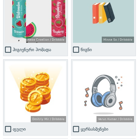
Nabs Creation / Dribbble
Minna So / Dribbble
ჰიგიენური პომადა
წიგნი
Dmitriy Mir / Dribbble
Varun Kumar / Dribbble
ფული
ყურსასმენები