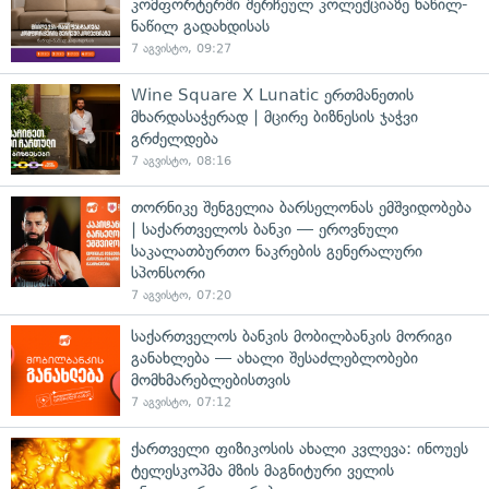
კომფორტერში შერჩეულ კოლექციაზე ნაწილ-
ნაწილ გადახდისას
7 აგვისტო, 09:27
Wine Square X Lunatic ერთმანეთის
მხარდასაჭერად | მცირე ბიზნესის ჯაჭვი
გრძელდება
7 აგვისტო, 08:16
თორნიკე შენგელია ბარსელონას ემშვიდობება
| საქართველოს ბანკი — ეროვნული
საკალათბურთო ნაკრების გენერალური
სპონსორი
7 აგვისტო, 07:20
საქართველოს ბანკის მობილბანკის მორიგი
განახლება — ახალი შესაძლებლობები
მომხმარებლებისთვის
7 აგვისტო, 07:12
ქართველი ფიზიკოსის ახალი კვლევა: ინოუეს
ტელესკოპმა მზის მაგნიტური ველის