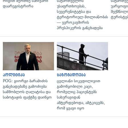
რიგით მეოთხე საჩივარი
საქართველოს
საქართვ
დაარეგისტრირა
უსაფრთხოებას,
უარყოფი
სუვერენიტეტსა და
შექმნილ
ტერიტორიულ მთლიანობას
ტურისტე
— ევროკავშირის
პრესპიკერის განცხადება
პოლიტიკა
საზოგადოება
POG: გიორგი ბარამიძის
ცელიანი სიკვდილივით
განცხადებაზე გამოძიება
გამოწყობილი კაცი,
სამშობლოს ღალატისა და
რომელიც პაციენტებს
საბოტაჟის ფაქტზე დაიწყო
სახურავიდან
აშტერდებოდა, ამტკიცებს,
რომ ყვავი იყო