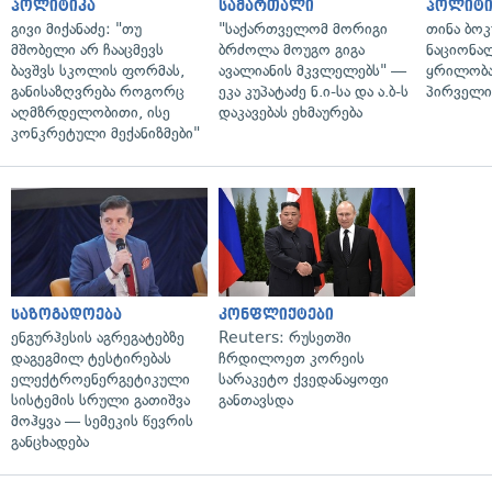
პოლიტიკა
სამართალი
პოლიტი
გივი მიქანაძე: "თუ
"საქართველომ მორიგი
თინა ბოკ
მშობელი არ ჩააცმევს
ბრძოლა მოუგო გიგა
ნაციონა
ბავშვს სკოლის ფორმას,
ავალიანის მკვლელებს" —
ყრილობა
განისაზღვრება როგორც
ეკა კუპატაძე ნ.ი-სა და ა.ბ-ს
პირველი
აღმზრდელობითი, ისე
დაკავებას ეხმაურება
კონკრეტული მექანიზმები"
საზოგადოება
კონფლიქტები
ენგურჰესის აგრეგატებზე
Reuters: რუსეთში
დაგეგმილ ტესტირებას
ჩრდილოეთ კორეის
ელექტროენერგეტიკული
სარაკეტო ქვედანაყოფი
სისტემის სრული გათიშვა
განთავსდა
მოჰყვა — სემეკის წევრის
განცხადება