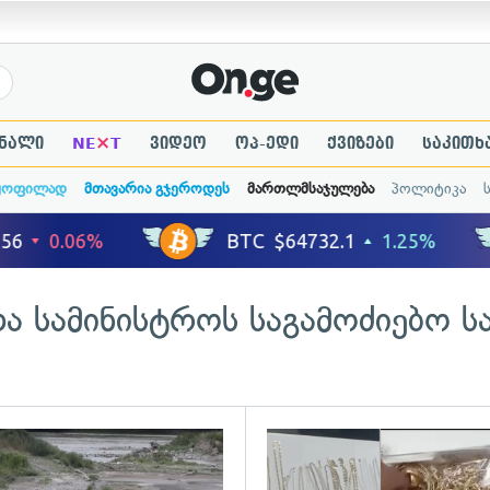
×
ნალი
NE
T
ვიდეო
ოპ-ედი
ქვიზები
საკითხ
ყოფილად
მთავარია გჯეროდეს
მართლმსაჯულება
პოლიტიკა
ა სამინისტროს საგამოძიებო ს
ადახედვა
გადახედვა