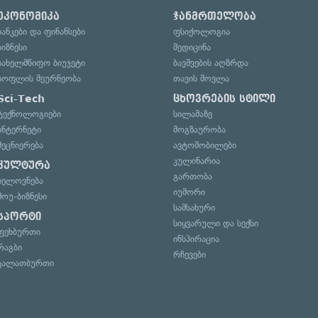
ეკონომიკა
ჯანმრთელობა
ბანკები და ფინანსები
ფსიქოლოგია
ბიზნესი
მედიცინა
სახელმწიფო ბიუჯეტი
ბავშვების აღზრდა
სოფლის მეურნეობა
თავის მოვლა
Sci-Tech
ცხოვრების სტილი
ტექნოლოგიები
სილამაზე
ინტერნეტი
მოგზაურობა
მეცნიერება
ავტომობილები
კულინარია
კულტურა
გართობა
ხელოვნება
იუმორი
შოუ-ბიზნესი
სამსახური
სპორტი
სიყვარული და სექსი
ფეხბურთი
ინსპირაცია
რაგბი
რჩევები
კალათბურთი