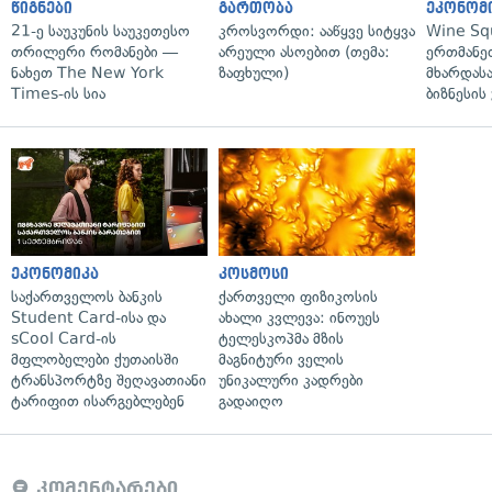
წიგნები
გართობა
ეკონომ
21-ე საუკუნის საუკეთესო
კროსვორდი: ააწყვე სიტყვა
Wine Sq
თრილერი რომანები —
არეული ასოებით (თემა:
ერთმანე
ნახეთ The New York
ზაფხული)
მხარდასა
Times-ის სია
ბიზნესის
ეკონომიკა
კოსმოსი
საქართველოს ბანკის
ქართველი ფიზიკოსის
Student Card-ისა და
ახალი კვლევა: ინოუეს
sCool Card-ის
ტელესკოპმა მზის
მფლობელები ქუთაისში
მაგნიტური ველის
ტრანსპორტზე შეღავათიანი
უნიკალური კადრები
ტარიფით ისარგებლებენ
გადაიღო
კომენტარები