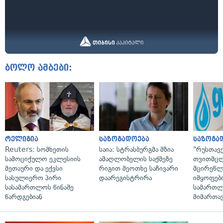
ბოლო ამბები:
რელიგია
საზოგადოება
საზოგა
Reuters: სომხეთის
საია: სტრასბურგმა მზია
"რუსთავ
სამოციქულო ეკლესიის
ამაღლობელის საქმეზე
თვითმც
მეთაური და ექვსი
რიგით მეოთხე საჩივარი
მცირეწლ
სასულიერო პირი
დაარეგისტრირა
იმყოფებ
სასამართლოს წინაშე
სამართლ
წარდგებიან
მიმართა