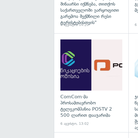
შინაარსი იქმნება, თითქოს
გ
საქართველოში უარყოფითი
მ
გარემოა შექმნილი რუსი
ტურისტებისთვის"
6 აგვისტო, 14:20
6
გა
ComCom-მა
ჯ
პროსამთავრობო
წ
ტელეკომპანია POSTV 2
ს
500 ლარით დააჯარიმა
მ
შ
6 აგვისტო, 13:02
6
ა