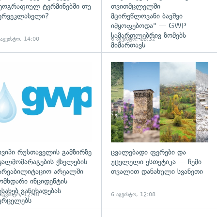
ეოგრაფიულ ტერმინებში თუ
თვითმცლელში
ერვეკლასელი?
მცირეწლოვანი ბავშვი
იმყოფებოდა" — GWP
სამართლებრივ ზომებს
 აგვისტო, 14:00
6 აგვისტო, 13:32
მიმართავს
დახედვა
ივიპი რუსთაველის გამზირზე
ცვალებადი ფერები და
ყალმომარაგების ქსელების
უცვლელი ესთეტიკა — ჩემი
არეაბილიტაციო არეალში
თვალით დანახული სვანეთი
ომხდარი ინციდენტის
ესახებ განცხადებას
 აგვისტო, 12:40
6 აგვისტო, 12:08
ვრცელებს