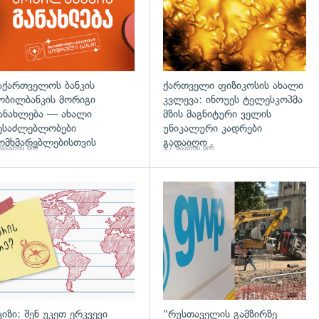
აქართველოს ბანკის
ქართველი ფიზიკოსის ახალი
ობილბანკის მორიგი
კვლევა: ინოუეს ტელესკოპმა
ანახლება — ახალი
მზის მაგნიტური ველის
ესაძლებლობები
უნიკალური კადრები
ომხმარებლებისთვის
გადაიღო
საათის წინ
17 საათის წინ
დახედვა
ვიზი: შენ უკეთ ერკვევი
"რუსთაველის გამზირზე