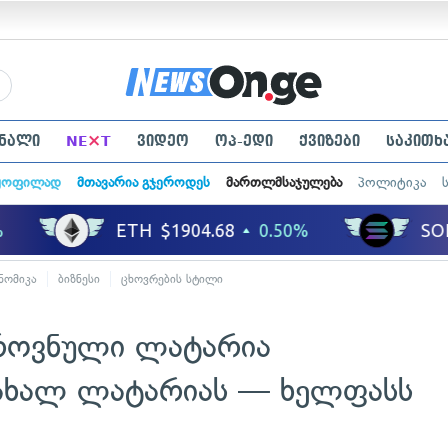
×
ნალი
NE
T
ვიდეო
ოპ-ედი
ქვიზები
საკითხ
ყოფილად
მთავარია გჯეროდეს
მართლმსაჯულება
პოლიტიკა
ნომიკა
ბიზნესი
ცხოვრების სტილი
როვნული ლატარია
ახალ ლატარიას — ხელფასს