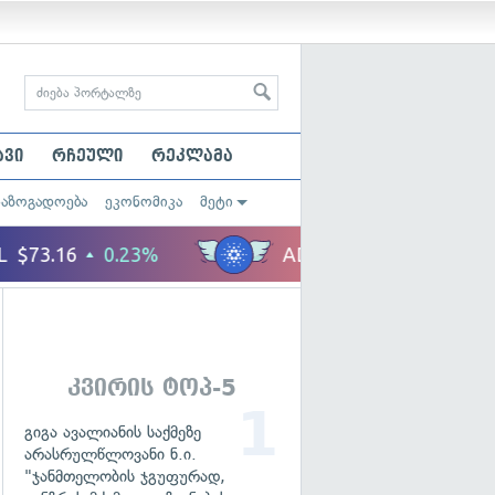
ავი
რჩეული
რეკლამა
საზოგადოება
ეკონომიკა
მეტი
კვირის ტოპ-5
გიგა ავალიანის საქმეზე
არასრულწლოვანი ნ.ი.
"ჯანმთელობის ჯგუფურად,