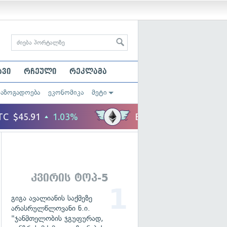
ავი
რჩეული
რეკლამა
საზოგადოება
ეკონომიკა
მეტი
კვირის ტოპ-5
გიგა ავალიანის საქმეზე
არასრულწლოვანი ნ.ი.
"ჯანმთელობის ჯგუფურად,