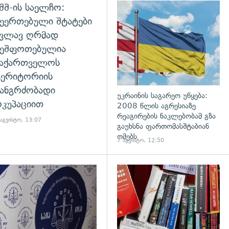
შშ-ის საელჩო:
დახედვა
ეერთებული შტატები
კვლავ ღრმად
შეშფოთებულია
საქართველოს
ტერიტორიის
ანგრძობადი
უკრაინის საგარეო უწყება:
კუპაციით
2008 წლის აგრესიაზე
რეაგირების ნაკლებობამ გზა
 აგვისტო, 13:07
გაუხსნა ფართომასშტაბიან
ომებს
7 აგვისტო, 12:50
დახედვა
გადახედვა