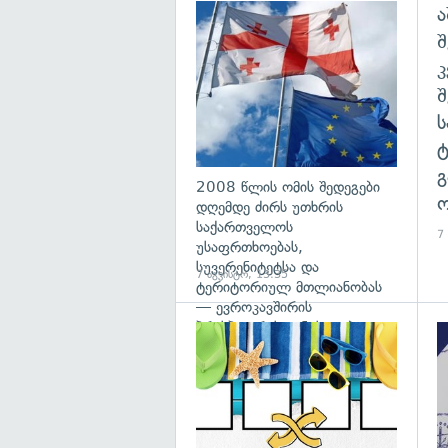
ა
გა
შ
გ
2008 წლის ომის შედეგები
ო
დღემდე ძირს უთხრის
საქართველოს
7
უსაფრთხოებას,
სუვერენიტეტსა და
7 აგვისტო, 13:35
ტერიტორიულ მთლიანობას
— ევროკავშირის
პრესპიკერის განცხადება
გა