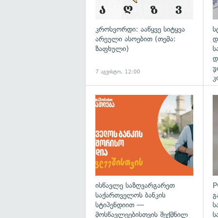
კროსვორდი: ააწყვე სიტყვა
ს
არეული ასოებით (თემა:
დ
ზაფხული)
ს
დ
უ
7 აგვისტო, 12:00
7
კ
ისწავლე საზღვარგარეთ
P
საქართველოს ბანკის
გ
სტიპენდიით —
ს
მოსწავლეებისთვის შექმნილ
ს