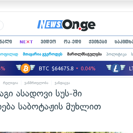
×
ნალი
NE
T
ვიდეო
ოპ-ედი
ქვიზები
საკითხ
ყოფილად
მთავარია გჯეროდეს
მართლმსაჯულება
პოლიტიკა
რელიგია
ჯანმრთელობა
ჯანდაცვა
აგი ასადოვი სუს-ში
იება საბოტაჟის მუხლით