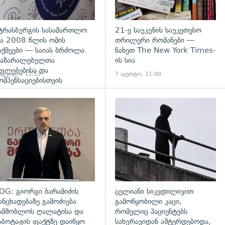
ტრასბურგის სასამართლო
21-ე საუკუნის საუკეთესო
ა 2008 წლის ომის
თრილერი რომანები —
აქმეები — საიას ბრძოლა
ნახეთ The New York Times-
აზარალებულთა
ის სია
ფლებებისა და
 აგვისტო, 11:53
7 აგვისტო, 11:00
ომპენსაციებისთვის
გადახედვა
OG: გიორგი ბარამიძის
ცელიანი სიკვდილივით
ანცხადებაზე გამოძიება
გამოწყობილი კაცი,
ამშობლოს ღალატისა და
რომელიც პაციენტებს
აბოტაჟის ფაქტზე დაიწყო
სახურავიდან აშტერდებოდა,