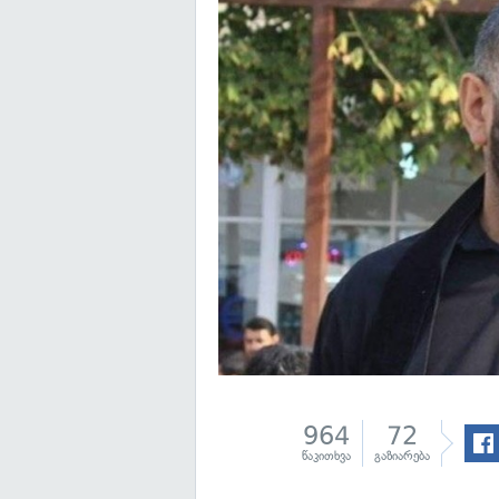
964
72
წაკითხვა
გაზიარება