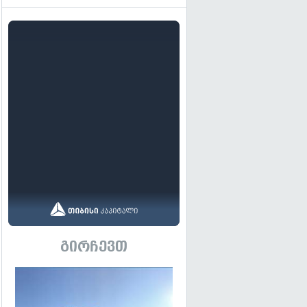
გირჩევთ
გადახედვა