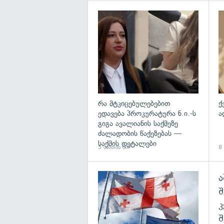
გა
რა მტკიცებულებებით
ქ
ედავება პროკურატურა ნ.ი.-ს
ა
გიგა ავალიანის საქმეზე
ძალადობის წაქეზებას —
საქმის დეტალები
5 საათის წინ
8 
ა
გა
შ