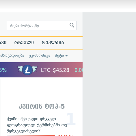
ავი
რჩეული
რეკლამა
საზოგადოება
ეკონომიკა
მეტი
კვირის ტოპ-5
ქვიზი: შენ უკეთ ერკვევი
გეოგრაფიულ ტერმინებში თუ
მერვეკლასელი?