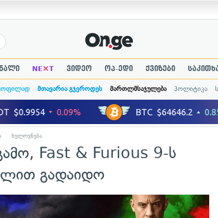
×
ნალი
NE
T
ვიდეო
ოპ-ედი
ქვიზები
საკითხ
ყოფილად
მთავარია გჯეროდეს
მართლმსაჯულება
პოლიტიკა
ა
ხელოვნება
ამო, Fast & Furious 9-ს
წლით გადაიდო