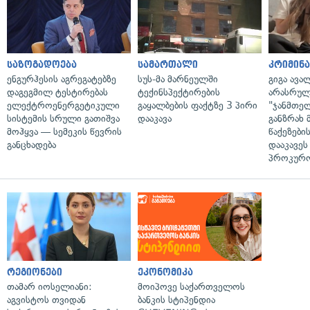
საზოგადოება
სამართალი
კრიმინ
ენგურჰესის აგრეგატებზე
სუს-მა მარნეულში
გიგა ავა
დაგეგმილ ტესტირებას
ტექინსპექტირების
არასრულ
ელექტროენერგეტიკული
გაყალბების ფაქტზე 3 პირი
"ჯანმთე
სისტემის სრული გათიშვა
დააკავა
განზრახ 
მოჰყვა — სემეკის წევრის
წაქეზები
განცხადება
დააკავეს
პროკურ
რეგიონები
ეკონომიკა
თამარ იოსელიანი:
მოიპოვე საქართველოს
აგვისტოს თვიდან
ბანკის სტიპენდია