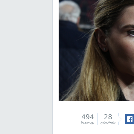
494
28
წაკითხვა
გაზიარება