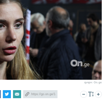
ფოტო: On.ge