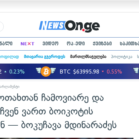
×
ნალი
NE
T
ვიდეო
ოპ-ედი
ქვიზები
საკითხ
ყოფილად
მთავარია გჯეროდეს
მართლმსაჯულება
პოლიტიკა
არლამენტი
 ოთახთან ჩამოვიარე და
 ჩვენ ვართ ბოიკოტის
ენ — ბოკუჩავა მდინარაძეს