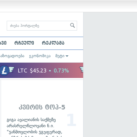
ავი
რჩეული
რეკლამა
საზოგადოება
ეკონომიკა
მეტი
კვირის ტოპ-5
გიგა ავალიანის საქმეზე
არასრულწლოვანი ნ.ი.
"ჯანმთელობის ჯგუფურად,