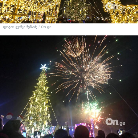
ფოტო: გვანცა ნემსაძე / On.ge