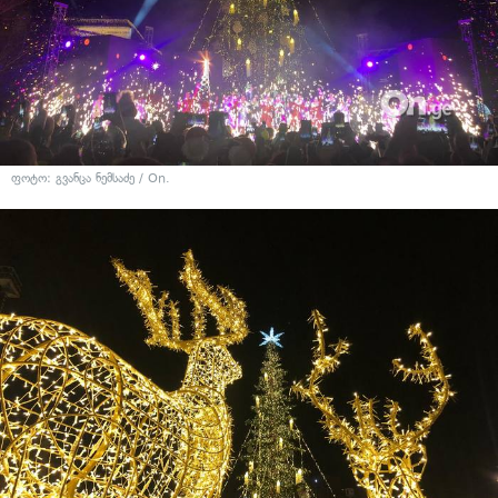
ფოტო: გვანცა ნემსაძე / On.