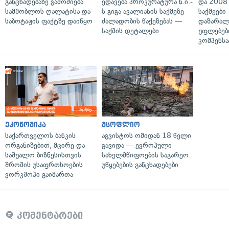
განცხადებაზე გამოძიება
ედავება პროკურატურა ნ.ი.-
და 2008
სამშობლოს ღალატისა და
ს გიგა ავალიანის საქმეზე
საქმეები
საბოტაჟის ფაქტზე დაიწყო
ძალადობის წაქეზებას —
დაზარა
საქმის დეტალები
უფლებებ
კომპენსა
ეკონომიკა
მსოფლიო
საქართველოს ბანკის
აგვისტოს ომიდან 18 წელი
ორგანიზებით, მცირე და
გავიდა — ევროპული
საშუალო ბიზნესისთვის
სახელმწიფოების საგარეო
შრომის უსაფრთხოების
უწყებების განცხადებები
ვორკშოპი გაიმართა
კომენტარები