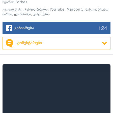
წყარო:
Forbes
გაიგეთ მეტი:
ჯასტინ ბიბერი
,
YouTube
,
Maroon 5
,
მუსიკა
,
ბრუნო
მარსი
,
ედ შირანი
,
კეტი პერი
124
გაზიარება
კომენტარები