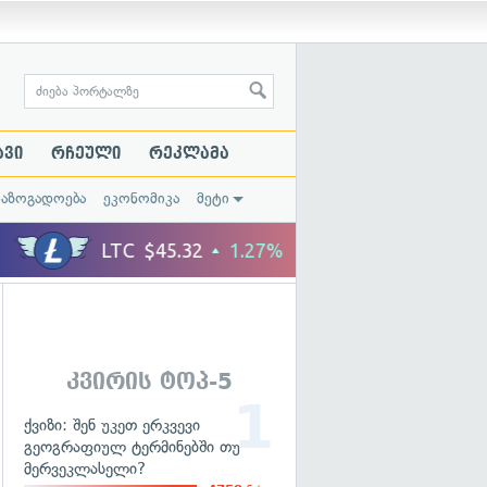
ავი
რჩეული
რეკლამა
საზოგადოება
ეკონომიკა
მეტი
კვირის ტოპ-5
ქვიზი: შენ უკეთ ერკვევი
გეოგრაფიულ ტერმინებში თუ
მერვეკლასელი?