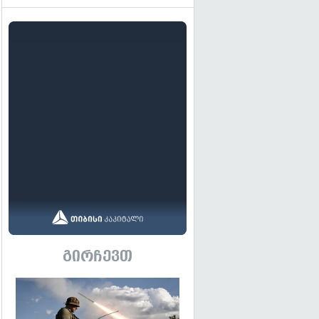
გირჩევთ
გადახედვა