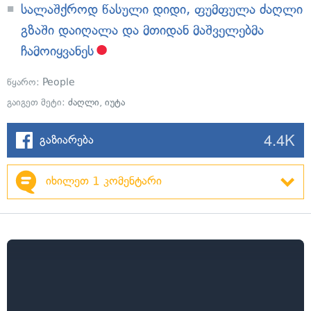
სალაშქროდ წასული დიდი, ფუმფულა ძაღლი
გზაში დაიღალა და მთიდან მაშველებმა
ჩამოიყვანეს
წყარო:
People
გაიგეთ მეტი:
ძაღლი
,
იუტა
4.4K
გაზიარება
იხილეთ 1 კომენტარი