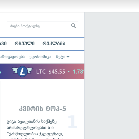
ავი
რჩეული
რეკლამა
საზოგადოება
ეკონომიკა
მეტი
კვირის ტოპ-5
გიგა ავალიანის საქმეზე
არასრულწლოვანი ნ.ი.
"ჯანმთელობის ჯგუფურად,