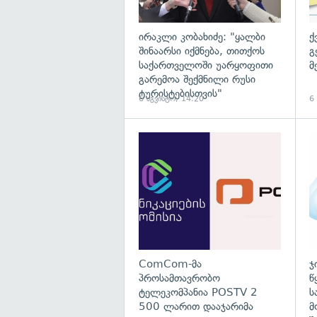
ირაკლი კობახიძე: "ყალბი
ქ
შინაარსი იქმნება, თითქოს
გ
საქართველოში უარყოფითი
მ
გარემოა შექმნილი რუსი
ტურისტებისთვის"
6 აგვისტო, 14:20
6
გა
ComCom-მა
ჯ
პროსამთავრობო
წ
ტელეკომპანია POSTV 2
ს
500 ლარით დააჯარიმა
მ