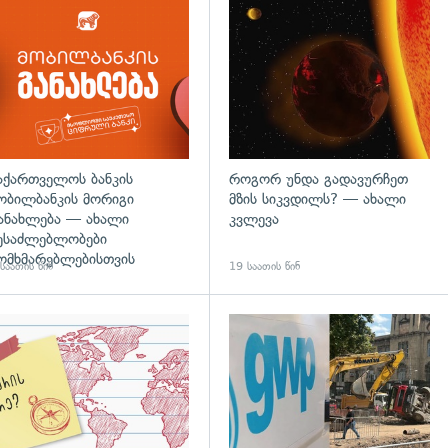
აქართველოს ბანკის
როგორ უნდა გადავურჩეთ
ობილბანკის მორიგი
მზის სიკვდილს? — ახალი
ანახლება — ახალი
კვლევა
ესაძლებლობები
ომხმარებლებისთვის
საათის წინ
19 საათის წინ
დახედვა