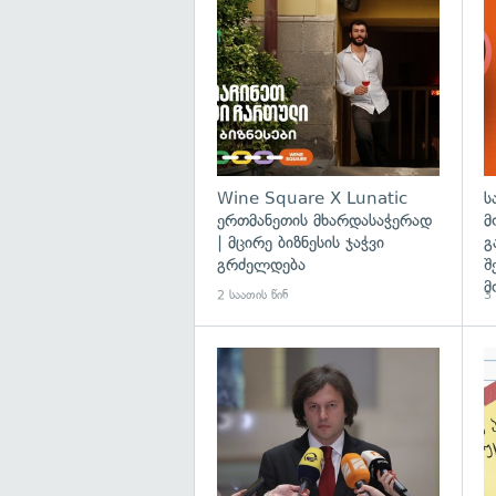
Wine Square X Lunatic
ს
ერთმანეთის მხარდასაჭერად
მ
| მცირე ბიზნესის ჯაჭვი
გ
გრძელდება
შ
მ
2 საათის წინ
3 
გა