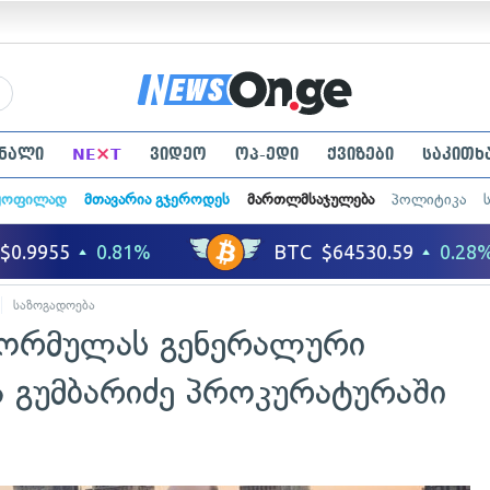
×
ნალი
NE
T
ვიდეო
ოპ-ედი
ქვიზები
საკითხ
ყოფილად
მთავარია გჯეროდეს
მართლმსაჯულება
პოლიტიკა
საზოგადოება
ფორმულას გენერალური
ა გუმბარიძე პროკურატურაში