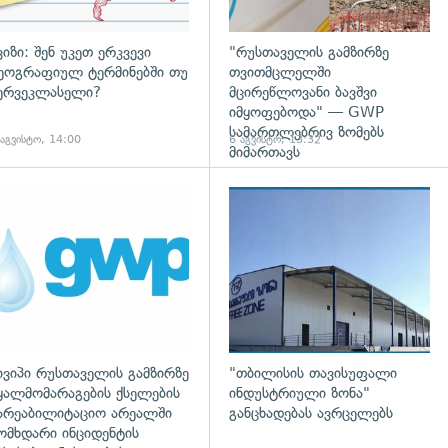
ვიზი: შენ უკეთ ერკვევი
"რუსთაველის გამზირზე
ეოგრაფიულ ტერმინებში თუ
თვითმცლელში
ერვეკლასელი?
მცირეწლოვანი ბავშვი
იმყოფებოდა" — GWP
სამართლებრივ ზომებს
 აგვისტო, 14:00
6 აგვისტო, 13:32
მიმართავს
დახედვა
ივიპი რუსთაველის გამზირზე
"თბილისის თავისუფალი
ყალმომარაგების ქსელების
ინდუსტრიული ზონა"
არეაბილიტაციო არეალში
განცხადებას ავრცელებს
ომხდარი ინციდენტის