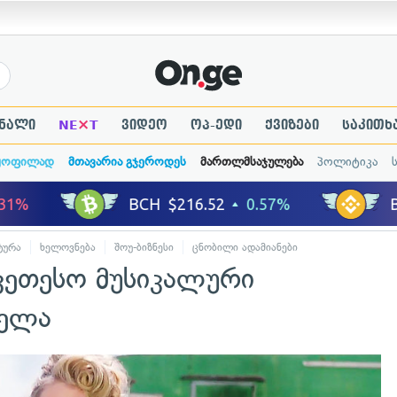
×
ნალი
NE
T
ვიდეო
ოპ-ედი
ქვიზები
საკითხ
ყოფილად
მთავარია გჯეროდეს
მართლმსაჯულება
პოლიტიკა
ტურა
ხელოვნება
შოუ-ბიზნესი
ცნობილი ადამიანები
კეთესო მუსიკალური
ხელა