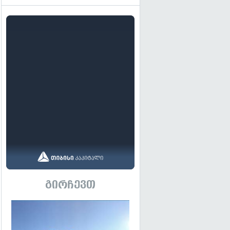
გირჩევთ
გადახედვა