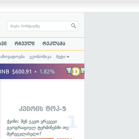
ავი
რჩეული
რეკლამა
საზოგადოება
ეკონომიკა
მეტი
კვირის ტოპ-5
ქვიზი: შენ უკეთ ერკვევი
გეოგრაფიულ ტერმინებში თუ
მერვეკლასელი?