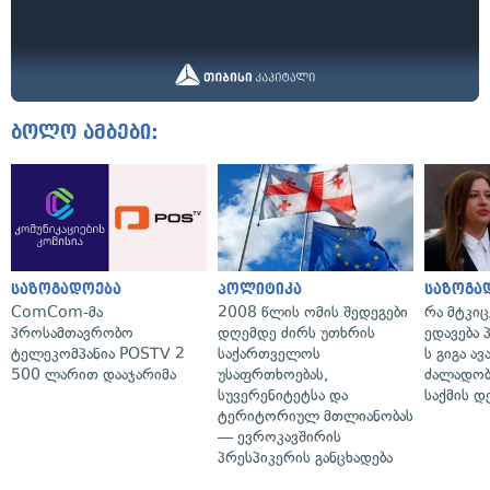
ბოლო ამბები:
საზოგადოება
პოლიტიკა
საზოგა
ComCom-მა
2008 წლის ომის შედეგები
რა მტკი
პროსამთავრობო
დღემდე ძირს უთხრის
ედავება 
ტელეკომპანია POSTV 2
საქართველოს
ს გიგა ა
500 ლარით დააჯარიმა
უსაფრთხოებას,
ძალადობი
სუვერენიტეტსა და
საქმის დ
ტერიტორიულ მთლიანობას
— ევროკავშირის
პრესპიკერის განცხადება