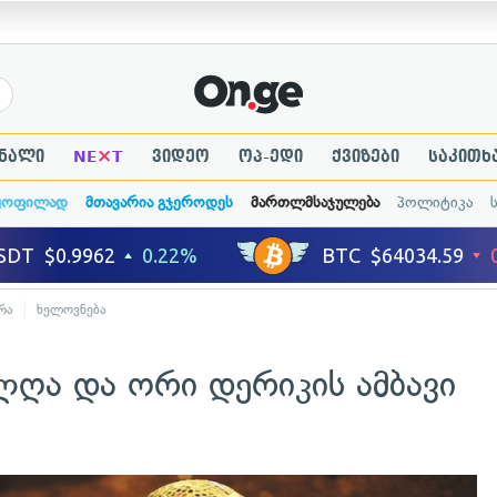
×
ნალი
NE
T
ვიდეო
ოპ-ედი
ქვიზები
საკითხ
ყოფილად
მთავარია გჯეროდეს
მართლმსაჯულება
პოლიტიკა
რა
ხელოვნება
ლღა და ორი დერიკის ამბავი