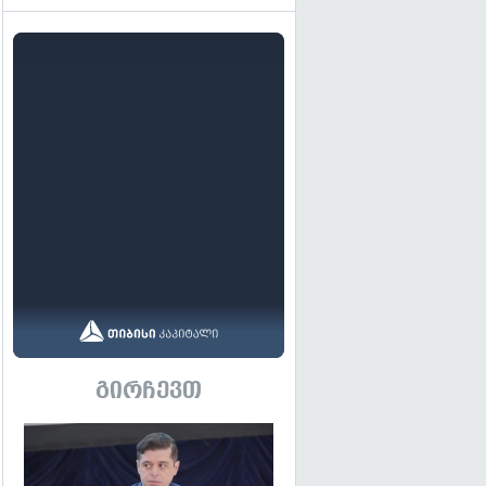
გირჩევთ
გადახედვა