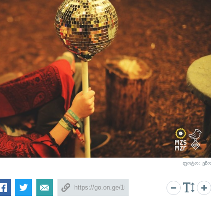
ფოტო: ეზო