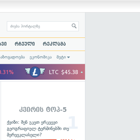
ავი
რჩეული
რეკლამა
საზოგადოება
ეკონომიკა
მეტი
კვირის ტოპ-5
ქვიზი: შენ უკეთ ერკვევი
გეოგრაფიულ ტერმინებში თუ
მერვეკლასელი?