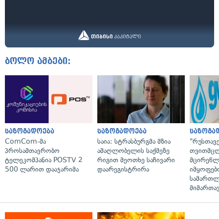
ბოლო ამბები:
საზოგადოება
საზოგადოება
საზოგა
ComCom-მა
საია: სტრასბურგმა მზია
"რუსთავ
პროსამთავრობო
ამაღლობელის საქმეზე
თვითმც
ტელეკომპანია POSTV 2
რიგით მეოთხე საჩივარი
მცირეწლ
500 ლარით დააჯარიმა
დაარეგისტრირა
იმყოფებ
სამართლ
მიმართა