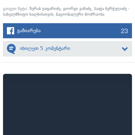
გაიგეთ მეტი:
ზურაბ ჯაფარიძე
,
გიორგი ვაშაძე
,
პაატა ბურჭულაძე -
სახელმწიფო ხალხისთვის
,
ნაციონალური მოძრაობა
23
გაზიარება
იხილეთ 5 კომენტარი