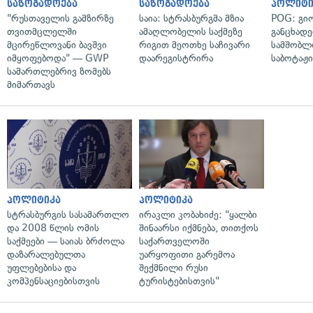
საზოგადოება
საზოგადოება
პოლიტი
"რუსთაველის გამზირზე
საია: სტრასბურგმა მზია
POG: გიო
თვითმცლელში
ამაღლობელის საქმეზე
განცხადე
მცირეწლოვანი ბავშვი
რიგით მეოთხე საჩივარი
სამშობლ
იმყოფებოდა" — GWP
დაარეგისტრირა
საბოტაჟი
სამართლებრივ ზომებს
მიმართავს
პოლიტიკა
პოლიტიკა
სტრასბურგის სასამართლო
ირაკლი კობახიძე: "ყალბი
და 2008 წლის ომის
შინაარსი იქმნება, თითქოს
საქმეები — საიას ბრძოლა
საქართველოში
დაზარალებულთა
უარყოფითი გარემოა
უფლებებისა და
შექმნილი რუსი
კომპენსაციებისთვის
ტურისტებისთვის"