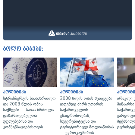
ბოლო ამბები:
პოლიტიკა
პოლიტიკა
პოლიტი
სტრასბურგის სასამართლო
2008 წლის ომის შედეგები
ირაკლი კ
და 2008 წლის ომის
დღემდე ძირს უთხრის
შინაარსი
საქმეები — საიას ბრძოლა
საქართველოს
საქართვ
დაზარალებულთა
უსაფრთხოებას,
უარყოფი
უფლებებისა და
სუვერენიტეტსა და
შექმნილ
კომპენსაციებისთვის
ტერიტორიულ მთლიანობას
ტურისტე
— ევროკავშირის