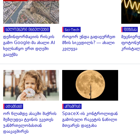
ხელოვნური ინტელექტი
Sci-Tech
ფიზიკა
დეზინფორმაციის რისკის
როგორ უნდა გადავურჩეთ
მეცნიერ
გამო Google-მა ახალი AI
მზის სიკვდილს? — ახალი
ფოტონუ
ხელსაწყო ერთ დღეში
კვლევა
კრისტალ
გააუქმა
ადამიანი
კოსმოსი
ორ წლამდე ასაკში შაქრის
SpaceX-ის კონტროლიდან
შეზღუდვა ტვინის უკეთეს
გამოსული რაკეტის ნაწილი
ჯანმრთელობასთან
მთვარეს დაეჯახა
დააკავშირეს