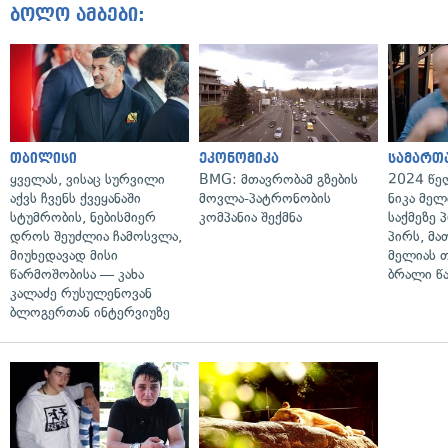
ბოლო ამბები:
თბილისი
ეკონომიკა
სამართ
ყველას, ვისაც სურვილი
BMG: მთავრობამ გზების
2024 წე
აქვს ჩვენს ქვეყანაში
მოვლა-პატრონობის
ნიკა მელ
სტუმრობის, ნებისმიერ
კომპანია შექმნა
საქმეზე 
დროს შეუძლია ჩამოსვლა,
პირს, მა
მიუხედავად მისი
მელიას 
წარმოშობისა — კახა
ბრალი წ
კალაძე რუსულენოვან
ბლოგერთან ინტერვიუზე