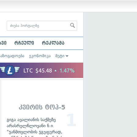
ავი
რჩეული
რეკლამა
საზოგადოება
ეკონომიკა
მეტი
კვირის ტოპ-5
გიგა ავალიანის საქმეზე
არასრულწლოვანი ნ.ი.
"ჯანმთელობის ჯგუფურად,