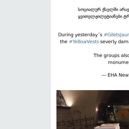
სოციალურ ქსელში არა
ყვითელჟილეტიანები ტ
During yesterday´s
#GiletsJau
the
#YellowVests
severly damag
The groups also
monumen
— EHA New