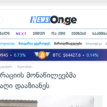
×
ნალი
NE
T
ვიდეო
ოპ-ედი
ქვიზები
საკითხ
ყოფილად
მთავარია გჯეროდეს
მართლმსაჯულება
პოლიტიკა
კულტურა
ხელოვნება
რაციის მონაწილეებმა
ღი დააზიანეს