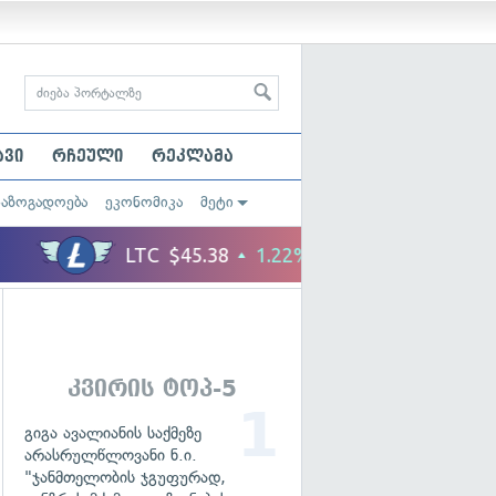
ავი
რჩეული
რეკლამა
საზოგადოება
ეკონომიკა
მეტი
კვირის ტოპ-5
გიგა ავალიანის საქმეზე
არასრულწლოვანი ნ.ი.
"ჯანმთელობის ჯგუფურად,