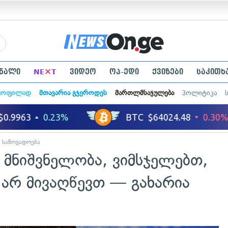
×
ნალი
NE
T
ვიდეო
ოპ-ედი
ქვიზები
საკითხ
ყოფილად
მთავარია გჯეროდეს
მართლმსაჯულება
პოლიტიკა
საზოგადოება
ს მნიშვნელობა, ვიმსჯელებთ,
ს არ მივაღწევთ — გახარია