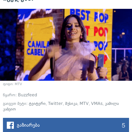
ფოტო: MTV
წყარო:
Buzzfeed
გაიგეთ მეტი:
ტვიტერი
,
Twitter
,
მუსიკა
,
MTV
,
VMAs
,
კამილა
კაბეიო
5
გაზიარება