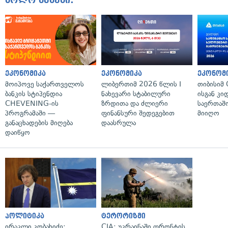
ბოლო ამბები:
ეკონომიკა
ეკონომიკა
ეკონომ
მოიპოვე საქართველოს
ლიბერთიმ 2026 წლის I
თიბისიმ 
ბანკის სტიპენდია
ნახევარი სტაბილური
ისგან კი
CHEVENING-ის
ზრდითა და ძლიერი
საერთა
პროგრამაში —
ფინანსური შედეგებით
მიიღო
განაცხადების მიღება
დაასრულა
დაიწყო
პოლიტიკა
ტერორიზმი
ირაკლი კობახიძე:
CIA: უკრაინაში ფრონტის