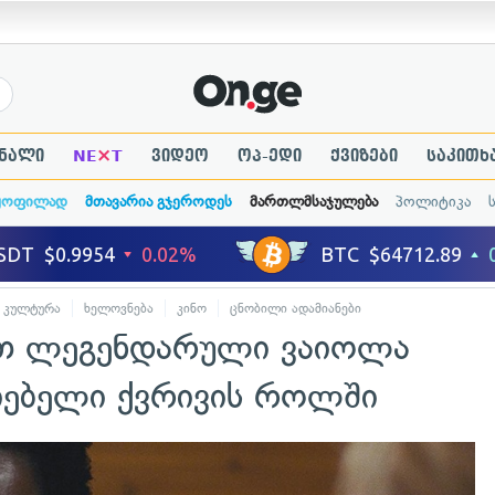
×
ნალი
NE
T
ვიდეო
ოპ-ედი
ქვიზები
საკითხ
ყოფილად
მთავარია გჯეროდეს
მართლმსაჯულება
პოლიტიკა
კულტურა
ხელოვნება
კინო
ცნობილი ადამიანები
ეთ ლეგენდარული ვაიოლა
ძიებელი ქვრივის როლში