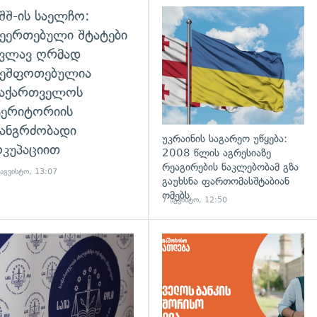
შშ-ის საელჩო:
დახედვა
ეერთებული შტატები
კვლავ ღრმად
შეშფოთებულია
საქართველოს
ტერიტორიის
ანგრძობადი
უკრაინის საგარეო უწყება:
კუპაციით
2008 წლის აგრესიაზე
რეაგირების ნაკლებობამ გზა
 აგვისტო, 13:07
გაუხსნა ფართომასშტაბიან
ომებს
7 აგვისტო, 12:50
დახედვა
გადახედვა