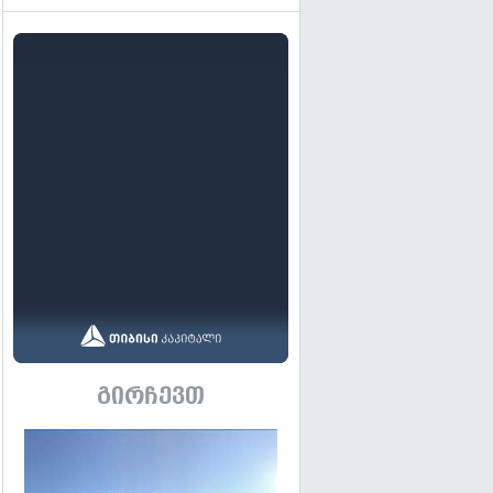
გირჩევთ
გადახედვა