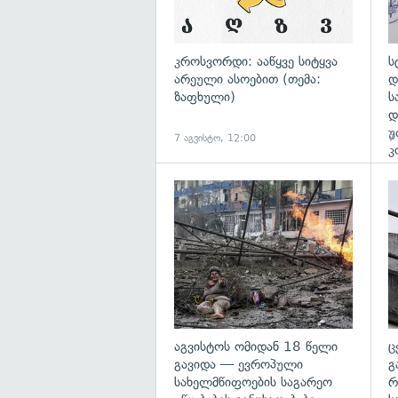
კროსვორდი: ააწყვე სიტყვა
ს
არეული ასოებით (თემა:
დ
ზაფხული)
ს
დ
უ
7 აგვისტო, 12:00
7
კ
გა
აგვისტოს ომიდან 18 წელი
ც
გავიდა — ევროპული
გ
სახელმწიფოების საგარეო
რ