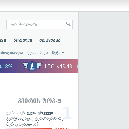
ავი
რჩეული
რეკლამა
საზოგადოება
ეკონომიკა
მეტი
კვირის ტოპ-5
ქვიზი: შენ უკეთ ერკვევი
გეოგრაფიულ ტერმინებში თუ
მერვეკლასელი?