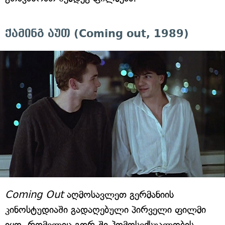
ქამინგ აუთ (Coming out, 1989)
Coming Out
აღმოსავლეთ გერმანიის
კინოსტუდიაში გადაღებული პირველი ფილმი
იყო, რომელიც გდრ-ში ჰომოსექსუალობის