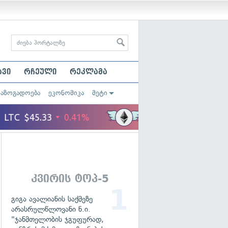
ავი
რჩეული
რეკლამა
საზოგადოება
ეკონომიკა
მეტი
კვირის ტოპ-5
გიგა ავალიანის საქმეზე
არასრულწლოვანი ნ.ი.
"ჯანმთელობის ჯგუფურად,