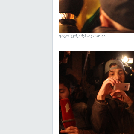
ფოტო: გვანცა ნემსაძე / On.ge