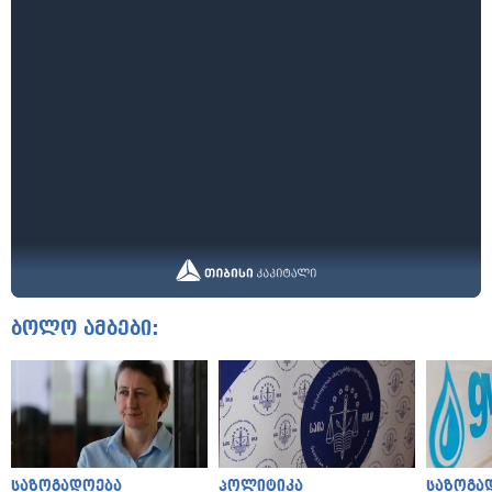
ბოლო ამბები:
საზოგადოება
პოლიტიკა
საზოგა