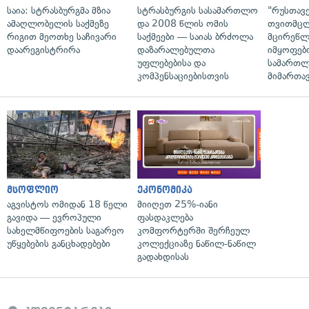
საია: სტრასბურგმა მზია
სტრასბურგის სასამართლო
"რუსთავ
ამაღლობელის საქმეზე
და 2008 წლის ომის
თვითმც
რიგით მეოთხე საჩივარი
საქმეები — საიას ბრძოლა
მცირეწლ
დაარეგისტრირა
დაზარალებულთა
იმყოფებ
უფლებებისა და
სამართლ
კომპენსაციებისთვის
მიმართა
მსოფლიო
ეკონომიკა
აგვისტოს ომიდან 18 წელი
მიიღეთ 25%-იანი
გავიდა — ევროპული
ფასდაკლება
სახელმწიფოების საგარეო
კომფორტერში შერჩეულ
უწყებების განცხადებები
კოლექციაზე ნაწილ-ნაწილ
გადახდისას