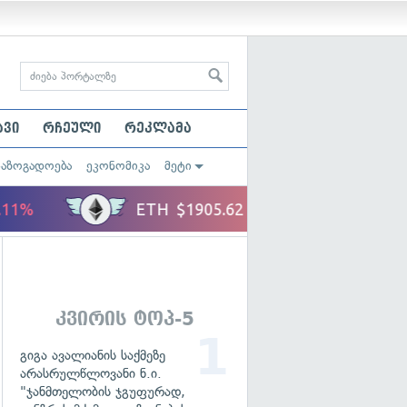
ავი
რჩეული
რეკლამა
საზოგადოება
ეკონომიკა
მეტი
კვირის ტოპ-5
გიგა ავალიანის საქმეზე
არასრულწლოვანი ნ.ი.
"ჯანმთელობის ჯგუფურად,