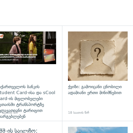
დახედვა
აქართველოს ბანკის
ქვიზი: გამოიცანი ცნობილი
tudent Card-ისა და sCool
ადამიანი ერთი მინიშნებით
ard-ის მფლობელები
უთაისში ტრანსპორტზე
ეღავათიანი ტარიფით
 საათის წინ
18 საათის წინ
სარგებლებენ
შშ-ის საელჩო: