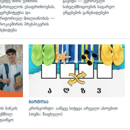
ემდე ძირს უთხრის
გავიდა — ევროპული
ქართველოს უსაფრთხოებას,
სახელმწიფოების საგარეო
ვერენიტეტსა და
უწყებების განცხადებები
რიტორიულ მთლიანობას —
როკავშირის პრესპიკერის
ნცხადება
გართობა
ს ბანკის
კროსვორდი: ააწყვე სიტყვა არეული ასოებით
ექმნილ
(თემა: ზაფხული)
დაიწყო