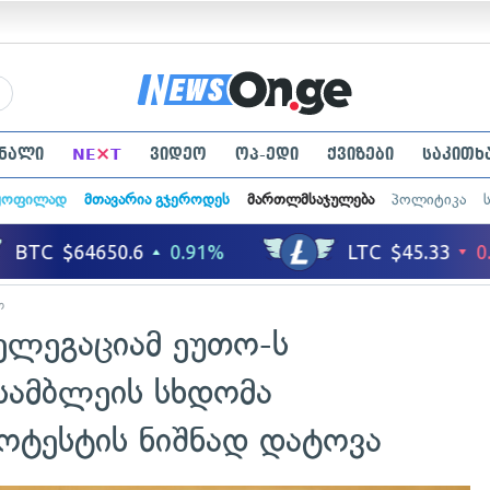
×
ნალი
NE
T
ვიდეო
ოპ-ედი
ქვიზები
საკითხ
ყოფილად
მთავარია გჯეროდეს
მართლმსაჯულება
პოლიტიკა
ო
ლეგაციამ ეუთო-ს
სამბლეის სხდომა
ოტესტის ნიშნად დატოვა