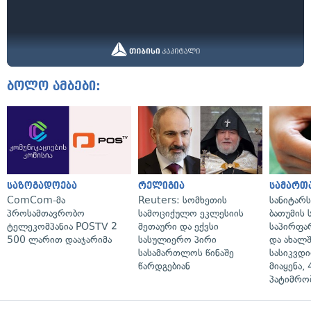
ბოლო ამბები:
საზოგადოება
რელიგია
სამართ
ComCom-მა
Reuters: სომხეთის
სანიტარ
პროსამთავრობო
სამოციქულო ეკლესიის
ბათუმის
ტელეკომპანია POSTV 2
მეთაური და ექვსი
საპირფა
500 ლარით დააჯარიმა
სასულიერო პირი
და ახალ
სასამართლოს წინაშე
სასიკვდი
წარდგებიან
მიაყენა,
პატიმრობ