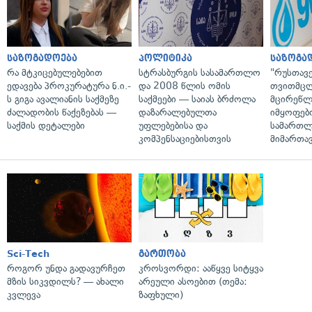
საზოგადოება
პოლიტიკა
საზოგა
რა მტკიცებულებებით
სტრასბურგის სასამართლო
"რუსთავ
ედავება პროკურატურა ნ.ი.-
და 2008 წლის ომის
თვითმც
ს გიგა ავალიანის საქმეზე
საქმეები — საიას ბრძოლა
მცირეწლ
ძალადობის წაქეზებას —
დაზარალებულთა
იმყოფებ
საქმის დეტალები
უფლებებისა და
სამართლ
კომპენსაციებისთვის
მიმართა
Sci-Tech
გართობა
როგორ უნდა გადავურჩეთ
კროსვორდი: ააწყვე სიტყვა
მზის სიკვდილს? — ახალი
არეული ასოებით (თემა:
კვლევა
ზაფხული)