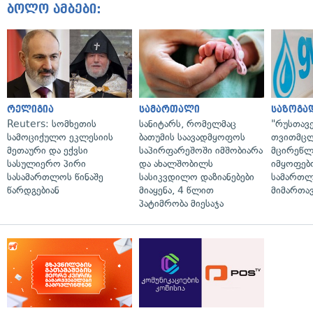
ბოლო ამბები:
რელიგია
სამართალი
საზოგა
Reuters: სომხეთის
სანიტარს, რომელმაც
"რუსთავ
სამოციქულო ეკლესიის
ბათუმის საავადმყოფოს
თვითმც
მეთაური და ექვსი
საპირფარეშოში იმშობიარა
მცირეწლ
სასულიერო პირი
და ახალშობილს
იმყოფებ
სასამართლოს წინაშე
სასიკვდილო დაზიანებები
სამართლ
წარდგებიან
მიაყენა, 4 წლით
მიმართა
პატიმრობა მიესაჯა